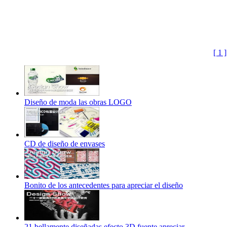
[ 1 ]
Diseño de moda las obras LOGO
CD de diseño de envases
Bonito de los antecedentes para apreciar el diseño
21 bellamente diseñadas efecto 3D fuente apreciar