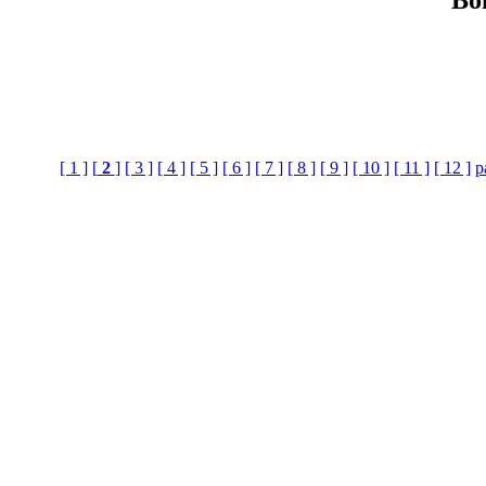
[ 1 ]
[
2
]
[ 3 ]
[ 4 ]
[ 5 ]
[ 6 ]
[ 7 ]
[ 8 ]
[ 9 ]
[ 10 ]
[ 11 ]
[ 12 ]
p