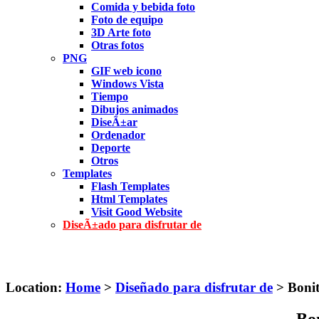
Comida y bebida foto
Foto de equipo
3D Arte foto
Otras fotos
PNG
GIF web icono
Windows Vista
Tiempo
Dibujos animados
DiseÃ±ar
Ordenador
Deporte
Otros
Templates
Flash Templates
Html Templates
Visit Good Website
DiseÃ±ado para disfrutar de
Location:
Home
>
Diseñado para disfrutar de
> Bonit
Bon