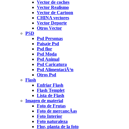
Vector de coches
Vector Realismo
Vector de Cartoon
CHINA vectores
Vector Deporte
Otros Vector
PSD
Psd Personas
Paisaje Psd
Psd flor
Psd Moda
Psd Animal
Psd Caricatura
Psd AlimentaciÃ³n
Otros Psd
Flash
Enfriar Flash
Flash Templet
Lista de Flash
Imagen de material
Foto de Frutas
Foto de mercancÃ­as
Foto Interior
Foto naturaleza
Flor, planta de la foto