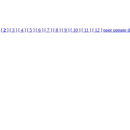
[
2
]
[ 3 ]
[ 4 ]
[ 5 ]
[ 6 ]
[ 7 ]
[ 8 ]
[ 9 ]
[ 10 ]
[ 11 ]
[ 12 ]
page up
page 