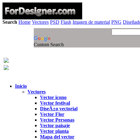
Search
Home
Vectores
PSD
Flash
Imagen de material
PNG
Diseñado
Custom Search
Inicio
Vectores
Vector icono
Vector festival
DiseÃ±o vectorial
Vector Flor
Vector Personas
Vector paisaje
Vector planta
Mapa del vector