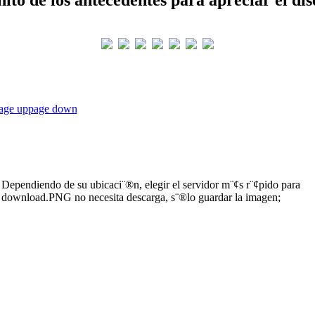
age up
page down
Dependiendo de su ubicaci¨®n, elegir el servidor m¨¢s r¨¢pido para
download.PNG no necesita descarga, s¨®lo guardar la imagen;