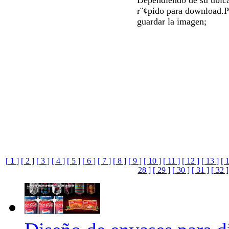
r¨¢pido para download.P
guardar la imagen;
[
1
]
[ 2 ]
[ 3 ]
[ 4 ]
[ 5 ]
[ 6 ]
[ 7 ]
[ 8 ]
[ 9 ]
[ 10 ]
[ 11 ]
[ 12 ]
[ 13 ]
[ 
28 ]
[ 29 ]
[ 30 ]
[ 31 ]
[ 32 ]