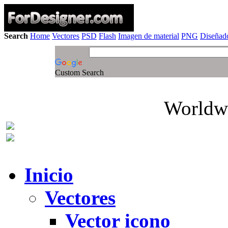
Search
Home
Vectores
PSD
Flash
Imagen de material
PNG
Diseñado
Custom Search
Worldwi
Inicio
Vectores
Vector icono