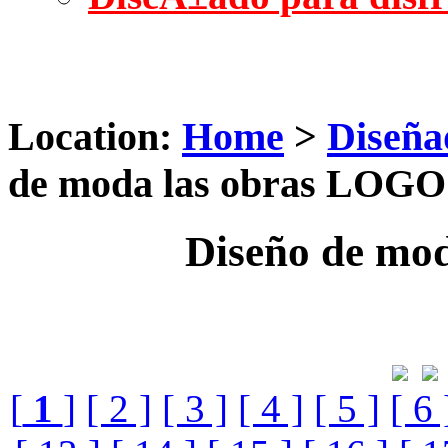
Location:
Home
>
Diseña
de moda las obras LOGO
Diseño de mo
[
1
]
[ 2 ]
[ 3 ]
[ 4 ]
[ 5 ]
[ 6 