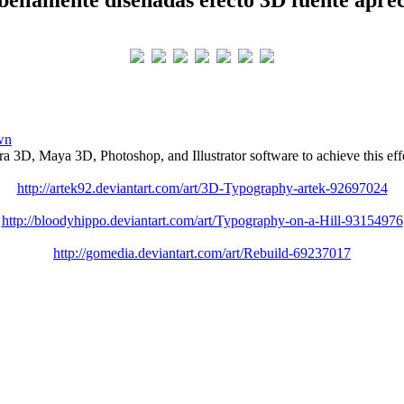
wn
a 3D, Maya 3D, Photoshop, and Illustrator software to achieve this eff
http://artek92.deviantart.com/art/3D-Typography-artek-92697024
http://bloodyhippo.deviantart.com/art/Typography-on-a-Hill-93154976
http://gomedia.deviantart.com/art/Rebuild-69237017