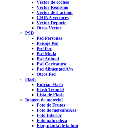
Vector de coches
Vector Realismo
Vector de Cartoon
CHINA vectores
Vector Deporte
Otros Vector
PSD
Psd Personas
Paisaje Psd
Psd flor
Psd Moda
Psd Animal
Psd Caricatura
Psd AlimentaciÃ³n
Otros Psd
Flash
Enfriar Flash
Flash Templet
Lista de Flash
Imagen de material
Foto de Frutas
Foto de mercancÃ­as
Foto Interior
Foto naturaleza
Flor, planta de la foto