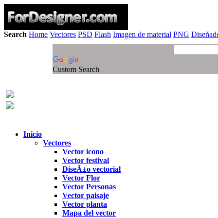
Search
Home
Vectores
PSD
Flash
Imagen de material
PNG
Diseñado
Custom Search
Inicio
Vectores
Vector icono
Vector festival
DiseÃ±o vectorial
Vector Flor
Vector Personas
Vector paisaje
Vector planta
Mapa del vector