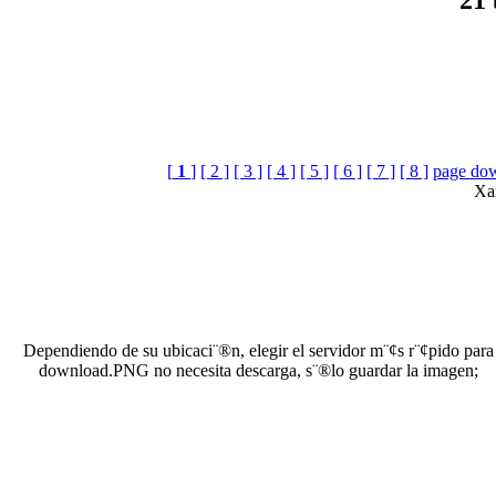
[
1
]
[ 2 ]
[ 3 ]
[ 4 ]
[ 5 ]
[ 6 ]
[ 7 ]
[ 8 ]
page do
Xar
Dependiendo de su ubicaci¨®n, elegir el servidor m¨¢s r¨¢pido para
download.PNG no necesita descarga, s¨®lo guardar la imagen;