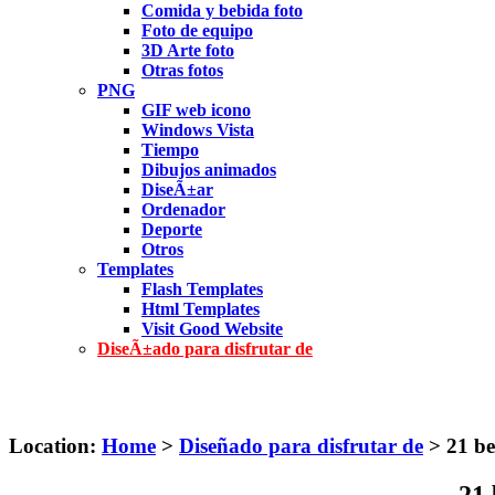
Comida y bebida foto
Foto de equipo
3D Arte foto
Otras fotos
PNG
GIF web icono
Windows Vista
Tiempo
Dibujos animados
DiseÃ±ar
Ordenador
Deporte
Otros
Templates
Flash Templates
Html Templates
Visit Good Website
DiseÃ±ado para disfrutar de
Location:
Home
>
Diseñado para disfrutar de
> 21 be
21 