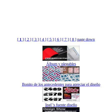
[
1
]
[ 2 ]
[ 3 ]
[ 4 ]
[ 5 ]
[ 6 ]
[ 7 ]
[ 8 ]
page down
Álbum y plegables
Bonito de los antecedentes para apreciar el diseño
Ingl¨¦s fuente diseño