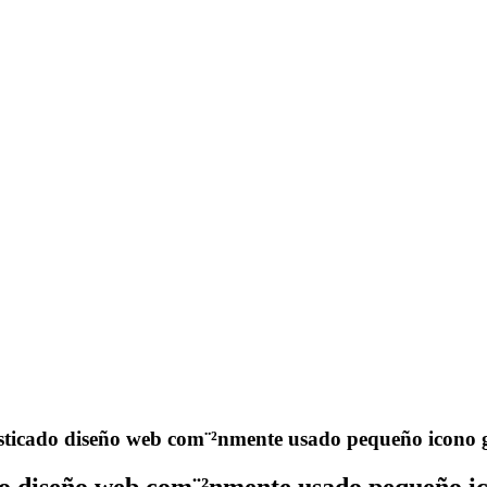
isticado diseño web com¨²nmente usado pequeño icono g
ado diseño web com¨²nmente usado pequeño ic