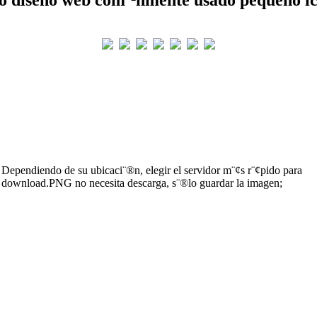
Dependiendo de su ubicaci¨®n, elegir el servidor m¨¢s r¨¢pido para
download.PNG no necesita descarga, s¨®lo guardar la imagen;