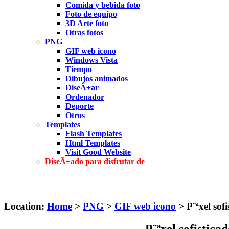
Comida y bebida foto
Foto de equipo
3D Arte foto
Otras fotos
PNG
GIF web icono
Windows Vista
Tiempo
Dibujos animados
DiseÃ±ar
Ordenador
Deporte
Otros
Templates
Flash Templates
Html Templates
Visit Good Website
DiseÃ±ado para disfrutar de
Location:
Home
>
PNG
>
GIF web icono
> P¨ªxel sof
P¨ªxel sofistic