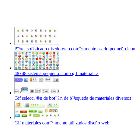
P¨ªxel sofisticado diseño web com¨²nmente usado pequeño icono
48x48 sistema pequeño icono gif material -2
Gif selecci¨®n de bot¨®n de b¨²squeda de materiales diversos
Gif materiales com¨²nmente utilizados diseño web