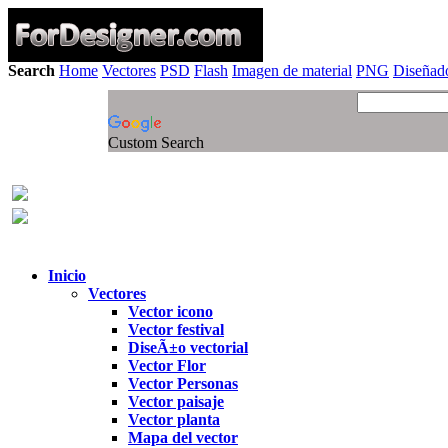
Search
Home
Vectores
PSD
Flash
Imagen de material
PNG
Diseñado
Custom Search
Inicio
Vectores
Vector icono
Vector festival
DiseÃ±o vectorial
Vector Flor
Vector Personas
Vector paisaje
Vector planta
Mapa del vector