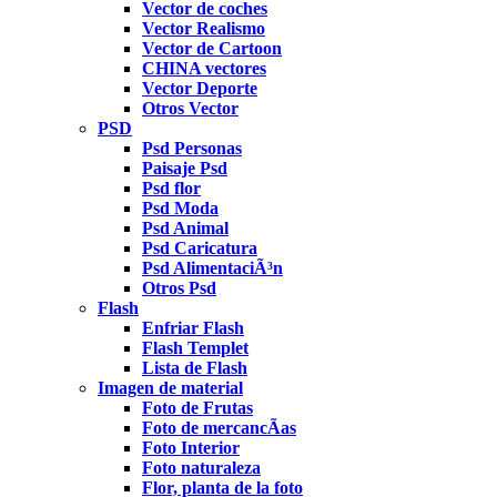
Vector de coches
Vector Realismo
Vector de Cartoon
CHINA vectores
Vector Deporte
Otros Vector
PSD
Psd Personas
Paisaje Psd
Psd flor
Psd Moda
Psd Animal
Psd Caricatura
Psd AlimentaciÃ³n
Otros Psd
Flash
Enfriar Flash
Flash Templet
Lista de Flash
Imagen de material
Foto de Frutas
Foto de mercancÃ­as
Foto Interior
Foto naturaleza
Flor, planta de la foto