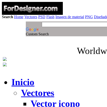
Search
Home
Vectores
PSD
Flash
Imagen de material
PNG
Diseñado
Custom Search
Worldwi
Inicio
Vectores
Vector icono