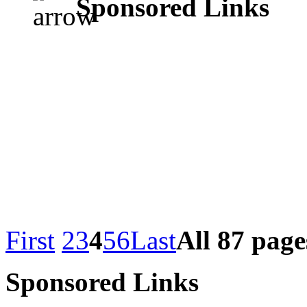
Sponsored Links
First
2
3
4
5
6
Last
All 87 page
Sponsored Links