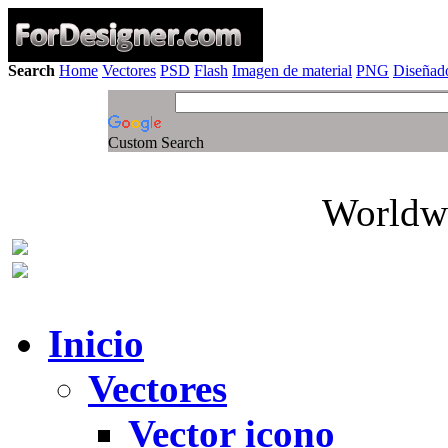
Search
Home
Vectores
PSD
Flash
Imagen de material
PNG
Diseñado
Custom Search
Worldwi
Inicio
Vectores
Vector icono