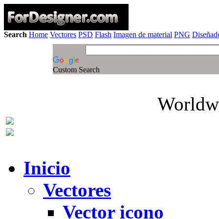
Search
Home
Vectores
PSD
Flash
Imagen de material
PNG
Diseñado
Custom Search
Worldwi
Inicio
Vectores
Vector icono