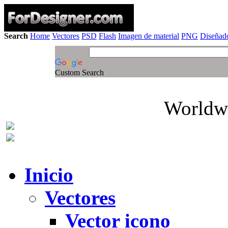
Search
Home
Vectores
PSD
Flash
Imagen de material
PNG
Diseñado
Custom Search
Worldwi
Inicio
Vectores
Vector icono