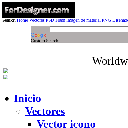
Search
Home
Vectores
PSD
Flash
Imagen de material
PNG
Diseñado
Custom Search
Worldwi
Inicio
Vectores
Vector icono