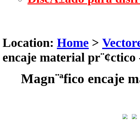
Location:
Home
>
Vector
encaje material pr¨¢ctico 
Magn¨ªfico encaje ma