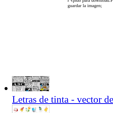
r¨¢pido para download.P
guardar la imagen;
Letras de tinta - vector d