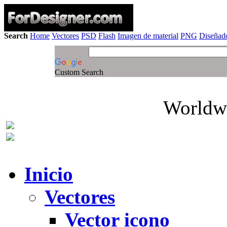
Search
Home
Vectores
PSD
Flash
Imagen de material
PNG
Diseñado
Custom Search
Worldwi
Inicio
Vectores
Vector icono