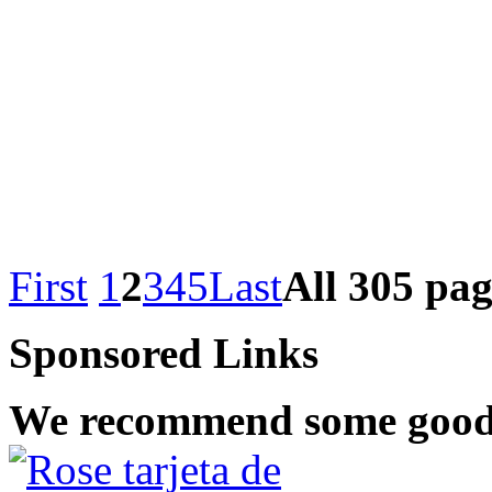
First
1
2
3
4
5
Last
All 305 pag
Sponsored Links
We recommend some good 