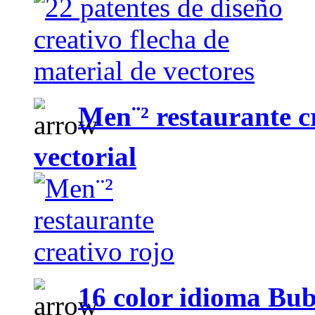
Men¨² restaurante c
vectorial
16 color idioma Bub