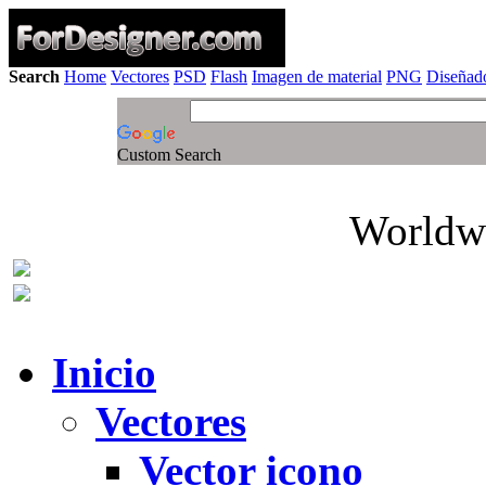
Search
Home
Vectores
PSD
Flash
Imagen de material
PNG
Diseñado
Custom Search
Worldwi
Inicio
Vectores
Vector icono