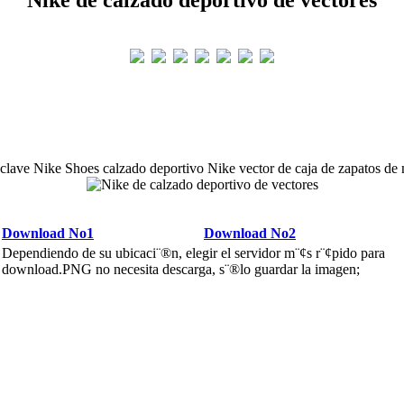
 clave Nike Shoes calzado deportivo Nike vector de caja de zapatos de 
Download No1
Download No2
Dependiendo de su ubicaci¨®n, elegir el servidor m¨¢s r¨¢pido para
download.PNG no necesita descarga, s¨®lo guardar la imagen;