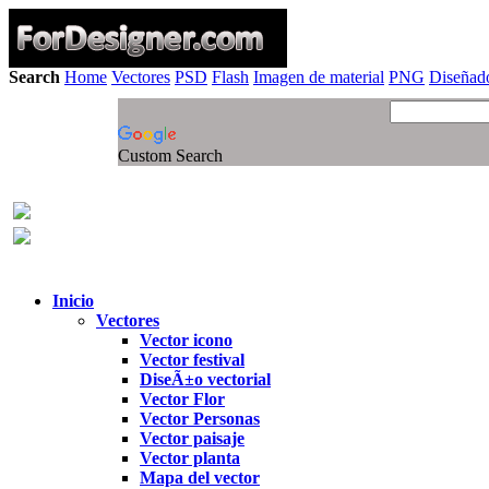
Search
Home
Vectores
PSD
Flash
Imagen de material
PNG
Diseñado
Custom Search
Inicio
Vectores
Vector icono
Vector festival
DiseÃ±o vectorial
Vector Flor
Vector Personas
Vector paisaje
Vector planta
Mapa del vector