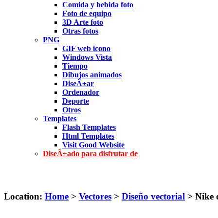
Comida y bebida foto
Foto de equipo
3D Arte foto
Otras fotos
PNG
GIF web icono
Windows Vista
Tiempo
Dibujos animados
DiseÃ±ar
Ordenador
Deporte
Otros
Templates
Flash Templates
Html Templates
Visit Good Website
DiseÃ±ado para disfrutar de
Location:
Home
>
Vectores
>
Diseño vectorial
> Nike d