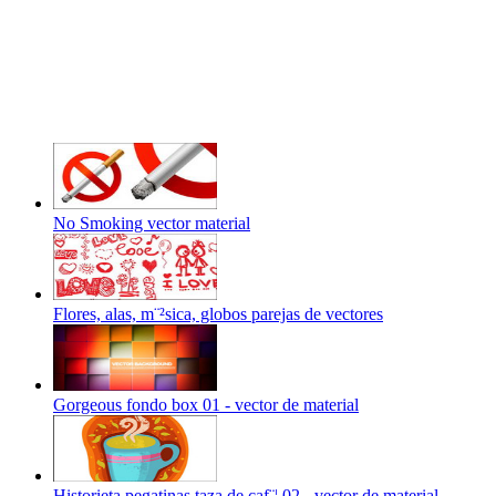
No Smoking vector material
Flores, alas, m¨²sica, globos parejas de vectores
Gorgeous fondo box 01 - vector de material
Historieta pegatinas taza de caf¨¦ 02 - vector de material