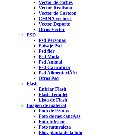
Vector de coches
Vector Realismo
Vector de Cartoon
CHINA vectores
Vector Deporte
Otros Vector
PSD
Psd Personas
Paisaje Psd
Psd flor
Psd Moda
Psd Animal
Psd Caricatura
Psd AlimentaciÃ³n
Otros Psd
Flash
Enfriar Flash
Flash Templet
Lista de Flash
Imagen de material
Foto de Frutas
Foto de mercancÃ­as
Foto Interior
Foto naturaleza
Flor, planta de la foto