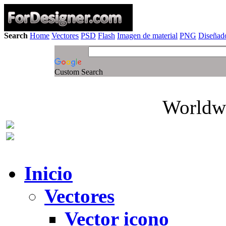
Search
Home
Vectores
PSD
Flash
Imagen de material
PNG
Diseñado
Custom Search
Worldwi
Inicio
Vectores
Vector icono