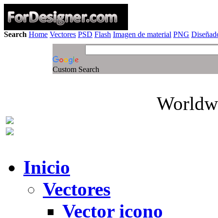
Search
Home
Vectores
PSD
Flash
Imagen de material
PNG
Diseñado
Custom Search
Worldwi
Inicio
Vectores
Vector icono