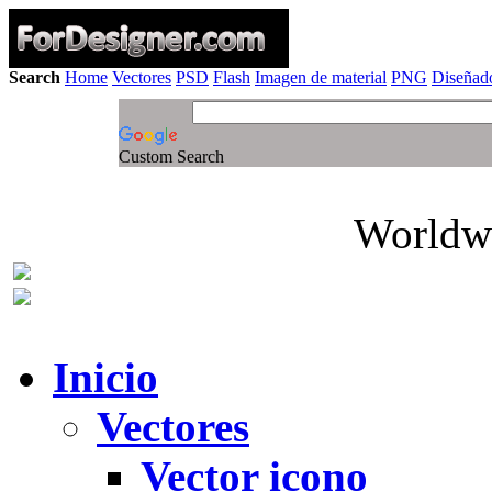
Search
Home
Vectores
PSD
Flash
Imagen de material
PNG
Diseñado
Custom Search
Worldwi
Inicio
Vectores
Vector icono