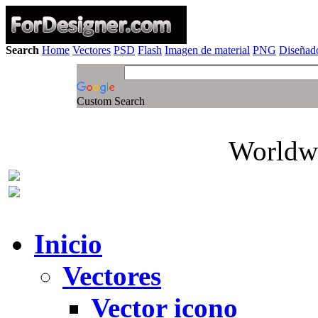
Search
Home
Vectores
PSD
Flash
Imagen de material
PNG
Diseñado
Custom Search
Worldwi
Inicio
Vectores
Vector icono