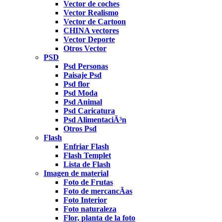
Vector de coches
Vector Realismo
Vector de Cartoon
CHINA vectores
Vector Deporte
Otros Vector
PSD
Psd Personas
Paisaje Psd
Psd flor
Psd Moda
Psd Animal
Psd Caricatura
Psd AlimentaciÃ³n
Otros Psd
Flash
Enfriar Flash
Flash Templet
Lista de Flash
Imagen de material
Foto de Frutas
Foto de mercancÃ­as
Foto Interior
Foto naturaleza
Flor, planta de la foto