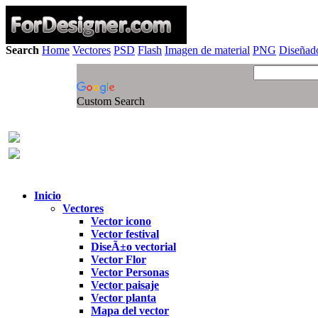
Search
Home
Vectores
PSD
Flash
Imagen de material
PNG
Diseñado
Custom Search
Inicio
Vectores
Vector icono
Vector festival
DiseÃ±o vectorial
Vector Flor
Vector Personas
Vector paisaje
Vector planta
Mapa del vector