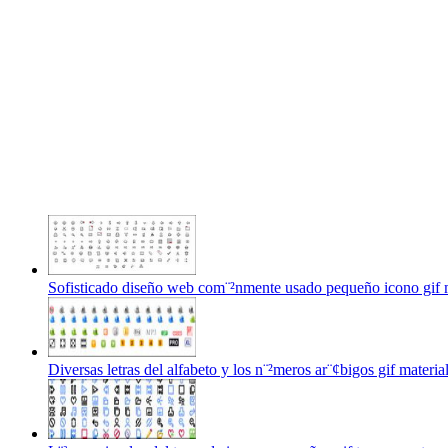
Sofisticado diseño web com¨²nmente usado pequeño icono gif m
Diversas letras del alfabeto y los n¨²meros ar¨¢bigos gif materia