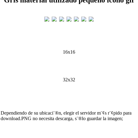
16x16
32x32
Dependiendo de su ubicaci¨®n, elegir el servidor m¨¢s r¨¢pido para
download.PNG no necesita descarga, s¨®lo guardar la imagen;