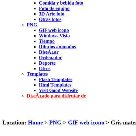
Comida y bebida foto
Foto de equipo
3D Arte foto
Otras fotos
PNG
GIF web icono
Windows Vista
Tiempo
Dibujos animados
DiseÃ±ar
Ordenador
Deporte
Otros
Templates
Flash Templates
Html Templates
Visit Good Website
DiseÃ±ado para disfrutar de
Location:
Home
>
PNG
>
GIF web icono
> Gris mater