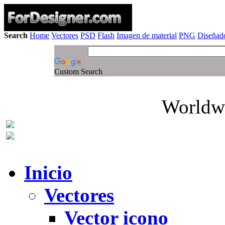
Search
Home
Vectores
PSD
Flash
Imagen de material
PNG
Diseñado
Custom Search
Worldwi
Inicio
Vectores
Vector icono