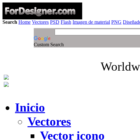
Search
Home
Vectores
PSD
Flash
Imagen de material
PNG
Diseñado
Custom Search
Worldwi
Inicio
Vectores
Vector icono