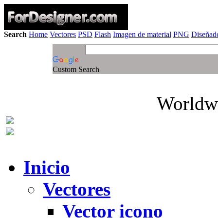
Search
Home
Vectores
PSD
Flash
Imagen de material
PNG
Diseñado
Custom Search
Worldwi
Inicio
Vectores
Vector icono