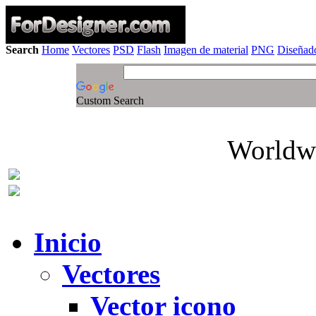
Search
Home
Vectores
PSD
Flash
Imagen de material
PNG
Diseñado
Custom Search
Worldwi
Inicio
Vectores
Vector icono