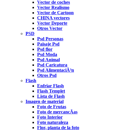
Vector de coches
Vector Realismo
Vector de Cartoon
CHINA vectores
Vector Deporte
Otros Vector
PSD
Psd Personas
Paisaje Psd
Psd flor
Psd Moda
Psd Animal
Psd Caricatura
Psd AlimentaciÃ³n
Otros Psd
Flash
Enfriar Flash
Flash Templet
Lista de Flash
Imagen de material
Foto de Frutas
Foto de mercancÃ­as
Foto Interior
Foto naturaleza
Flor, planta de la foto