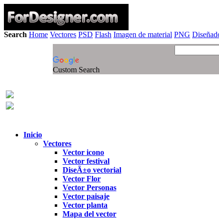
Search
Home
Vectores
PSD
Flash
Imagen de material
PNG
Diseñado
Custom Search
Inicio
Vectores
Vector icono
Vector festival
DiseÃ±o vectorial
Vector Flor
Vector Personas
Vector paisaje
Vector planta
Mapa del vector