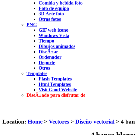
Comida y bebida foto
Foto de equipo
3D Arte foto
Otras fotos
PNG
GIF web icono
Windows Vista
Tiempo
Dibujos animados
DiseÃ±ar
Ordenador
Deporte
Otros
Templates
Flash Templates
Html Templates
Visit Good Website
DiseÃ±ado para disfrutar de
Location:
Home
>
Vectores
>
Diseño vectorial
> 4 ban
4 banco blanc