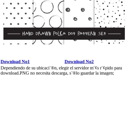
Download No1
Download No2
Dependiendo de su ubicaci¨®n, elegir el servidor m¨¢s r¨¢pido para
download.PNG no necesita descarga, s¨®lo guardar la imagen;