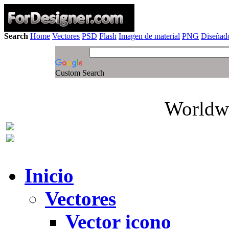
Search
Home
Vectores
PSD
Flash
Imagen de material
PNG
Diseñado
Custom Search
Worldwi
Inicio
Vectores
Vector icono