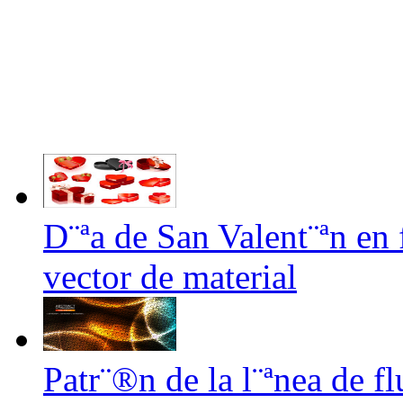
D¨ªa de San Valent¨ªn en
vector de material
Patr¨®n de la l¨ªnea de f