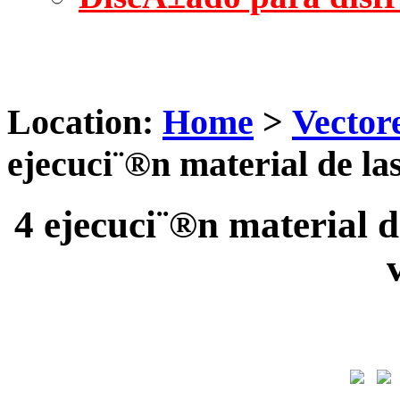
Location:
Home
>
Vector
ejecuci¨®n material de las
4 ejecuci¨®n material de