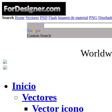
Search
Home
Vectores
PSD
Flash
Imagen de material
PNG
Diseñado
Custom Search
Worldwi
Inicio
Vectores
Vector icono