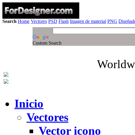
Search
Home
Vectores
PSD
Flash
Imagen de material
PNG
Diseñado
Custom Search
Worldwi
Inicio
Vectores
Vector icono