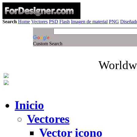
Search
Home
Vectores
PSD
Flash
Imagen de material
PNG
Diseñado
Custom Search
Worldwi
Inicio
Vectores
Vector icono