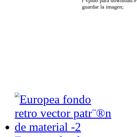
r¨¢pido para download.P
guardar la imagen;