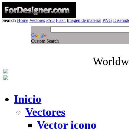
Search
Home
Vectores
PSD
Flash
Imagen de material
PNG
Diseñado
Custom Search
Worldwi
Inicio
Vectores
Vector icono