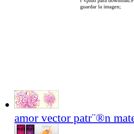
r¨¢pido para download.P
guardar la imagen;
amor vector patr¨®n mate