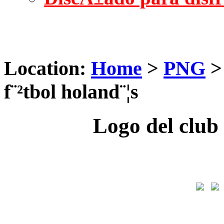
Location:
Home
>
PNG
f¨²tbol holand¨¦s
Logo del club 