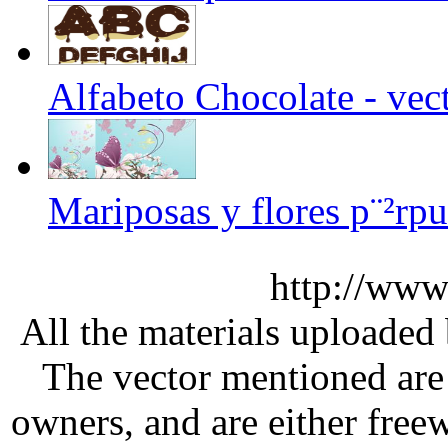
Alfabeto Chocolate - vect
Mariposas y flores p¨²rpu
http://www
All the materials uploaded 
The vector mentioned are 
owners, and are either free