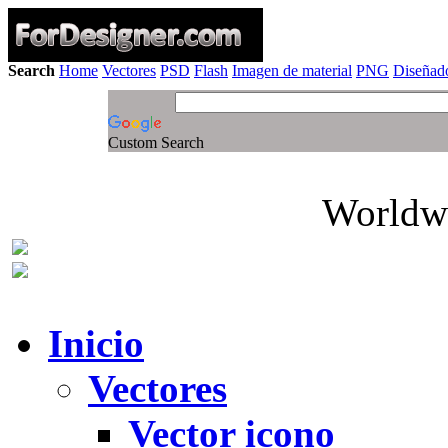
Search
Home
Vectores
PSD
Flash
Imagen de material
PNG
Diseñado
Custom Search
Worldwi
Inicio
Vectores
Vector icono